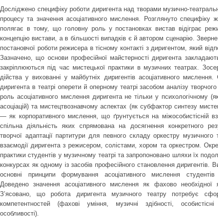
Досліджено специфіку роботи диригента над творами музично-театральн
процесу та значення асоціативного мислення. Розглянуто специфіку жа
полягає в тому, що головну роль у постановках вистав відіграє реж
концепцію вистави, а в більшості випадків є й автором сценарію. Зверне
постановчої роботи режисера в тісному контакті з диригентом, який від
Зазначено, що основи професійної майстерності диригента закладают
закріплюються під час мистецької практики в музичних театрах. Зосе
дійства у вихованні у майбутніх диригентів асоціативного мислення.
диригента в театрі оперети й оперному театрі засобом аналізу творчого
роль асоціативного мислення диригента не тільки у психологічному (я
асоціацій) та мистецтвознавчому аспектах (як субфактор синтезу мистецт
— як корпоративного мислення, що ґрунтується на міжособистісній вза
спільна діяльність яких спрямована на досягнення конкретного резу
творчої адаптації партитури для певного складу оркестру музичного т
взаємодії диригента з режисером, солістами, хором та оркестром. Окр
практики студентів у музичному театрі та запропоновано шляхи їх подо
конкурсах як одному із засобів професійного становлення диригентів. В
основні принципи формування асоціативного мислення студентів о
Доведено значення асоціативного мислення як фахово необхідної я
З’ясовано, що робота диригента музичного театру потребує сфор
компетентностей (фахові уміння, музичні здібності, особистісні я
особливості).