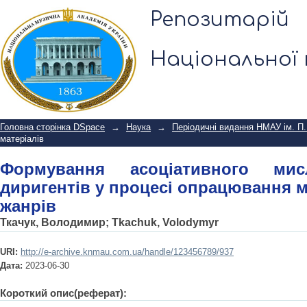
Формування асоціативного мисле
Репозитарій
опрацювання музики театральних ж
Національної 
Головна сторінка DSpace
→
Наука
→
Періодичні видання НМАУ ім. П.
матеріалів
Формування асоціативного мис
диригентів у процесі опрацювання 
жанрів
Ткачук, Володимир
;
Tkachuk, Volodymyr
URI:
http://e-archive.knmau.com.ua/handle/123456789/937
Дата:
2023-06-30
Короткий опис(реферат):