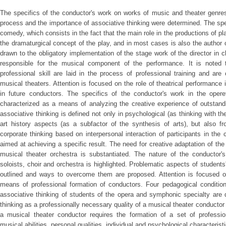
The specifics of the conductor's work on works of music and theater genre
process and the importance of associative thinking were determined. The spec
comedy, which consists in the fact that the main role in the productions of pl
the dramaturgical concept of the play, and in most cases is also the author of
drawn to the obligatory implementation of the stage work of the director in 
responsible for the musical component of the performance. It is noted t
professional skill are laid in the process of professional training and are 
musical theaters. Attention is focused on the role of theatrical performance 
in future conductors. The specifics of the conductor's work in the opere
characterized as a means of analyzing the creative experience of outstandi
associative thinking is defined not only in psychological (as thinking with 
art history aspects (as a subfactor of the synthesis of arts), but also f
corporate thinking based on interpersonal interaction of participants in the c
aimed at achieving a specific result. The need for creative adaptation of the
musical theater orchestra is substantiated. The nature of the conductor's 
soloists, choir and orchestra is highlighted. Problematic aspects of students'
outlined and ways to overcome them are proposed. Attention is focused o
means of professional formation of conductors. Four pedagogical condition
associative thinking of students of the opera and symphonic specialty are 
thinking as a professionally necessary quality of a musical theater conductor 
a musical theater conductor requires the formation of a set of profession
musical abilities, personal qualities, individual and psychological characterist