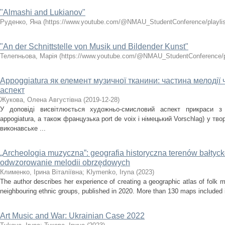
"Almashi and Lukianov"
Руденко, Яна
(
https://www.youtube.com/@NMAU_StudentConference/playlis
"An der Schnittstelle von Musik und Bildender Kunst"
Телепньова, Марія
(
https://www.youtube.com/@NMAU_StudentConference/pl
Appoggiatura як елемент музичної тканини: частина мелодії
аспект
Жукова, Олена Августівна
(
2019-12-28
)
У доповіді висвітлюється художньо-смисловий аспект прикраси з о
appogiatura, а також французька port de voix і німецький Vorschlag) у тво
виконавське ...
„Archeologia muzyczna”: geografia historyczna terenów bałtyc
odwzorowanie melodii obrzędowych
Клименко, Ірина Віталіївна
;
Klymenko, Iryna
(
2023
)
The author describes her experience of creating a geographic atlas of folk 
neighbouring ethnic groups, published in 2020. More than 130 maps included i
Art Music and War: Ukrainian Case 2022