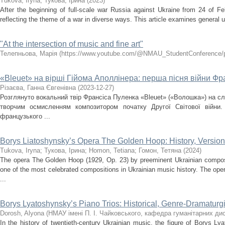
Tukova, Iryna
;
Тукова, Ірина
(
2023
)
After the beginning of full-scale war Russia against Ukraine from 24 of F
reflecting the theme of a war in diverse ways. This article examines general u
"At the intersection of music and fine art"
Телепньова, Марія
(
https://www.youtube.com/@NMAU_StudentConference/pl
«Bleuet» на вірші Гійома Аполлінера: перша пісня війни Фр
Різаєва, Ганна Євгенівна
(
2023-12-27
)
Розглянуто вокальний твір Франсіса Пуленка «Bleuet» («Волошка») на с
творчим осмисленням композитором початку Другої Світової війни.
французького ...
Borys Liatoshynsky’s Opera The Golden Hoop: History, Version
Tukova, Iryna
;
Тукова, Ірина
;
Homon, Tetiana
;
Гомон, Тетяна
(
2024
)
The opera The Golden Hoop (1929, Op. 23) by preeminent Ukrainian compos
one of the most celebrated compositions in Ukrainian music history. The oper
...
Borys Lyatoshynsky’s Piano Trios: Historical, Genre-Dramaturgic
Dorosh, Alyona
(
НМАУ імені П. І. Чайковського, кафедра гуманітарних дис
In the history of twentieth-century Ukrainian music, the figure of Borys L