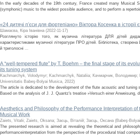
In the early decades of the 19th century, France created many Musical Soc
(symphonic) music to the widest possible audience, and to perform a reperto
«24 дитячі п'єси для фортепіано» Віктора Косенка в історії 
Шамаєва, Кіра Іванівна
(
2022-11-17
)
Розглянуто історію того, як музична література ДЛЯ дітей дида
характеристиками музичної літератури ПРО дітей. Бібліотека, створена 
й триголосні ...
A “well-tempered flute” by T. Boehm – the final stage of its evol
its tuning system
Kachmarchyk, Volodymyr
;
Kachmarchyk, Nataliia
;
Качмарчик, Володимир
;
Universitatis Babeş-Bolyai Musica
,
2022
)
The article is dedicated to the development of the flute acoustic and tuning
Based on the analysis of J. J. Quantz's treatise »Versuch einer Anweisung, die
Aesthetics and Philosophy of the Performance Interpretation of 
Musical Work
Zaiets, Vitalii
;
Zaiets, Oksana
;
Заєць, Віталій
;
Заєць, Оксана
(
Babeş-Bolyai
The presented research is aimed at revealing the theoretical and philosoph
performanceinterpretation from the perspective of the procedural triad compose