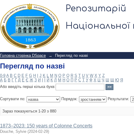
Перегляд по назві
Репозитарій
Національної 
Головна сторінка DSpace
→
Перегляд по назві
Перегляд по назві
0-9
A
B
C
D
E
F
G
H
I
J
K
L
M
N
O
P
Q
R
S
T
U
V
W
X
Y
Z
А
Б
В
Г
Ґ
Д
Е
Є
Ж
З
И
І
Ї
Й
К
Л
М
Н
О
П
Р
С
Т
У
Ф
Х
Ц
Ч
Ш
Щ
Ю
Я
Або введіть перші кілька букв:
Сортувати по:
Порядок:
Результати:
Зараз показуються 1-20 з 880
1873–2023: 150 years of Colonne Concerts
Douche, Sylvie
(
2024-02-29
)