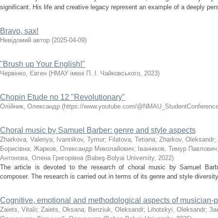
significant. His life and creative legacy represent an example of a deeply per
Bravo, sax!
Невідомий автор
(
2025-04-09
)
"Brush up Your English!"
Червінко, Євген
(
НМАУ імені П. І. Чайковського
,
2023
)
Chopin Etude no 12 "Revolutionary"
Олійник, Олександр
(
https://www.youtube.com/@NMAU_StudentConference/
Choral music by Samuel Barber: genre and style aspects
Zharkova, Valeriya
;
Ivannikov, Tymur
;
Filatova, Tetiana
;
Zharkov, Oleksandr
;
Борисівна
;
Жарков, Олександр Миколайович
;
Іванніков, Тимур Павлович
Антонова, Олена Григорівна
(
Babeş-Bolyai University
,
2022
)
The article is devoted to the research of choral music by Samuel Bar
composer. The research is carried out in terms of its genre and style diversity.
Cognitive, emotional and methodological aspects of musician-p
Zaiets, Vitalii
;
Zaiets, Oksana
;
Benziuk, Oleksandr
;
Lihotskyi, Oleksandr
;
За