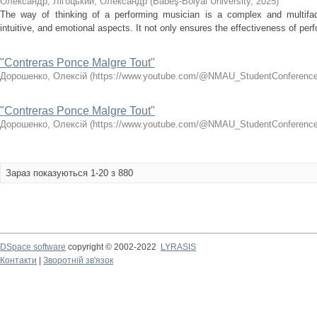
Олександр
;
Лігоцький, Олександр
(
Babeş-Bolyai University
,
2025
)
The way of thinking of a performing musician is a complex and multifac
intuitive, and emotional aspects. It not only ensures the effectiveness of perfo
"Contreras Ponce Malgre Tout"
Дорошенко, Олексій
(
https://www.youtube.com/@NMAU_StudentConference/
"Contreras Ponce Malgre Tout"
Дорошенко, Олексій
(
https://www.youtube.com/@NMAU_StudentConference/
Зараз показуються 1-20 з 880
DSpace software
copyright © 2002-2022
LYRASIS
Контакти
|
Зворотній зв'язок