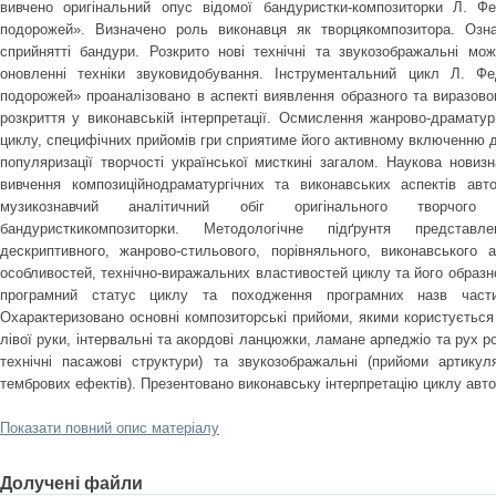
вивчено оригінальний опус відомої бандуристки-композиторки Л. Ф
подорожей». Визначено роль виконавця як творцякомпозитора. Озна
сприйнятті бандури. Розкрито нові технічні та звукозображальні мо
оновленні техніки звуковидобування. Інструментальний цикл Л. Фе
подорожей» проаналізовано в аспекті виявлення образного та виразовог
розкриття у виконавській інтерпретації. Осмислення жанрово-драматур
циклу, специфічних прийомів гри сприятиме його активному включенню д
популяризації творчості української мисткині загалом. Наукова новиз
вивчення композиційнодраматургічних та виконавських аспектів авт
музикознавчий аналітичний обіг оригінального творчого
бандуристкикомпозиторки. Методологічне підґрунтя представ
дескриптивного, жанрово-стильового, порівняльного, виконавського 
особливостей, технічно-виражальних властивостей циклу та його образн
програмний статус циклу та походження програмних назв част
Охарактеризовано основні композиторські прийоми, якими користується 
лівої руки, інтервальні та акордові ланцюжки, ламане арпеджіо та рух р
технічні пасажові структури) та звукозображальні (прийоми артикул
тембрових ефектів). Презентовано виконавську інтерпретацію циклу авто
Показати повний опис матеріалу
Долучені файли