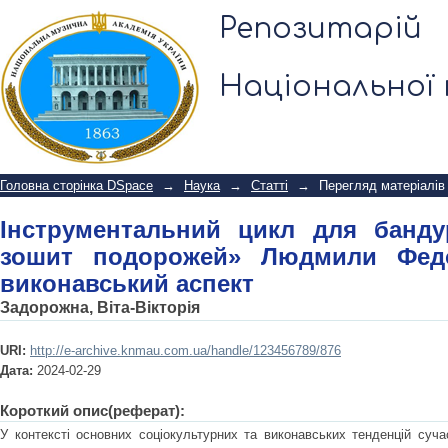
Інструментальний цикл для бан
Репозитарій
Людмили Федорової-Коханської: вик
Національної 
Головна сторінка DSpace
→
Наука
→
Статті
→
Перегляд матеріалів
Інструментальний цикл для банд
зошит подорожей» Людмили Федор
виконавський аспект
Задорожна, Віта-Вікторія
URI:
http://e-archive.knmau.com.ua/handle/123456789/876
Дата:
2024-02-29
Короткий опис(реферат):
У контексті основних соціокультурних та виконавських тенденцій суча