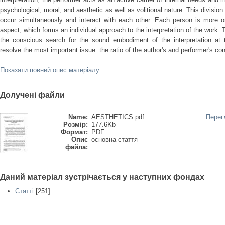
psychological, moral, and aesthetic as well as volitional nature. This divisio
occur simultaneously and interact with each other. Each person is more or
aspect, which forms an individual approach to the interpretation of the work. 
the conscious search for the sound embodiment of the interpretation at t
resolve the most important issue: the ratio of the author's and performer's co
Показати повний опис матеріалу
Долучені файли
Name:
AESTHETICS.pdf
Перег
Розмір:
177.6Kb
Формат:
PDF
Опис
основна стаття
файла:
Даний матеріал зустрічається у наступних фондах
Статті
[251]