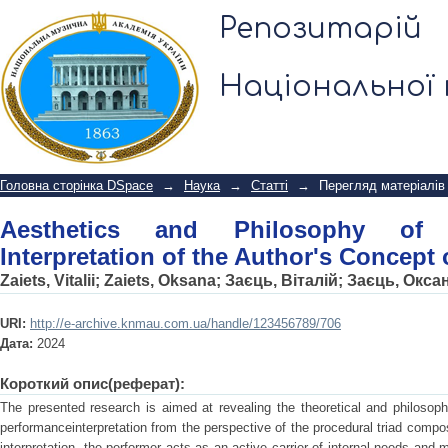
Aesthetics and Philosophy of the Pe
Репозитарій
Concept of a Musical Work
Національної 
Головна сторінка DSpace
→
Наука
→
Статті
→
Перегляд матеріалів
Aesthetics and Philosophy of 
Interpretation of the Author's Concept
Zaiets, Vitalii
;
Zaiets, Oksana
;
Заєць, Віталій
;
Заєць, Окса
URI:
http://e-archive.knmau.com.ua/handle/123456789/706
Дата:
2024
Короткий опис(реферат):
The presented research is aimed at revealing the theoretical and philosoph
performanceinterpretation from the perspective of the procedural triad compos
interpretation, the performer acts as an active carrier of internal needs and 