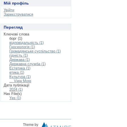
Мій профіль
Увійти
Зареєструватися
Перегляд
Ключові слова
борг (1)
відповідальність (1)
Гносеологія (1)
Громадянське суспільство (1)
гідність (1)
Держава (1)
Державна служба (1)
Естетика (1)
етика (1)
Культура (1)
... View More
Дата публікації
2024 (1)
Has File(s)
Yes (1)
Theme by