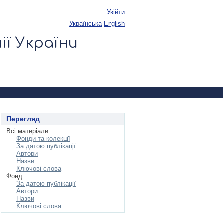
Увійти
українська
English
ії України
Перегляд
Всі матеріали
Фонди та колекції
За датою публікації
Автори
Назви
Ключові слова
Фонд
За датою публікації
Автори
Назви
Ключові слова