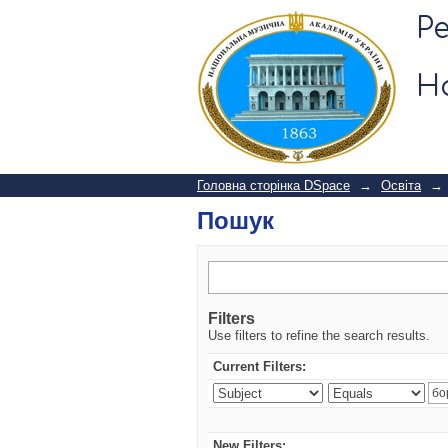
Пошук
Р
Н
Головна сторінка DSpace
→
Освіта
→
Пошук
Filters
Use filters to refine the search results.
Current Filters:
New Filters: