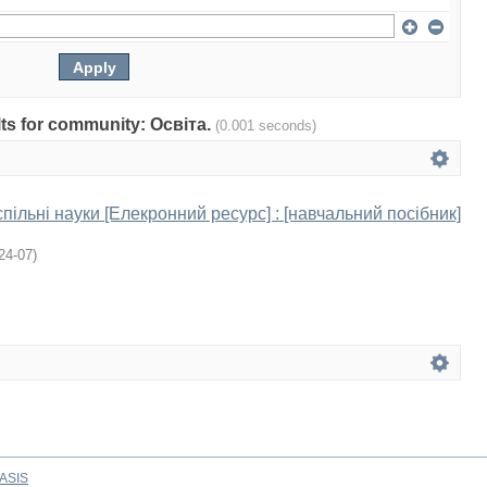
ults for community: Освіта.
(0.001 seconds)
пільні науки [Елекронний ресурс] : [навчальний посібник]
24-07
)
ASIS