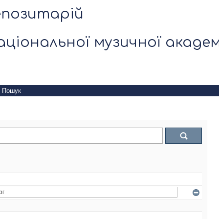
епозитарій
аціональної музичної академ
Пошук