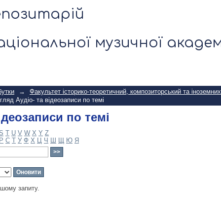
ідеозаписи по темі
епозитарій
аціональної музичної академ
бутки
→
Факультет історико-теоретичний, композиторський та іноземних
гляд Аудіо- та відеозаписи по темі
ідеозаписи по темі
S
T
U
V
W
X
Y
Z
Р
С
Т
У
Ф
Х
Ц
Ч
Ш
Щ
Ю
Я
ашому запиту.