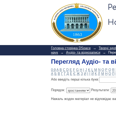
Перегляд Аудіо- та в
Р
Н
Головна сторінка DSpace
→
Творчі здо
наук
→
Аудіо- та відеозаписи
→
Пере
Перегляд Аудіо- та в
0-9
A
B
C
D
E
F
G
H
I
J
K
L
M
N
O
P
Q
R
А
Б
В
Г
Ґ
Д
Е
Є
Ж
З
И
І
Ї
Й
К
Л
М
Н
О
П
Або введіть перші кілька букв:
Порядок:
Результати:
Нажаль жоден матеріал не відповідає в