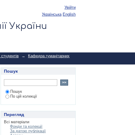
Увійти
українська
English
ії України
 студентів
→
Кафедра гуманітарних
Пошук
Пошук
По цій колекції
Перегляд
Всі матеріали
Фонди та колекції
За датою публікації