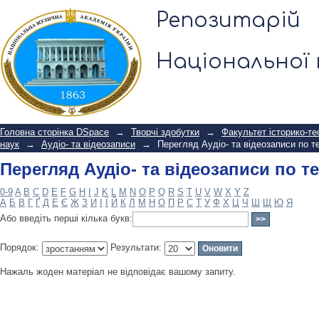
Перегляд Аудіо- та відеозаписи по т
Репозитарій
Національної 
Головна сторінка DSpace
→
Творчі здобутки
→
Факультет історико-те
наук
→
Аудіо- та відеозаписи
→
Перегляд Аудіо- та відеозаписи по т
Перегляд Аудіо- та відеозаписи по т
0-9
A
B
C
D
E
F
G
H
I
J
K
L
M
N
O
P
Q
R
S
T
U
V
W
X
Y
Z
А
Б
В
Г
Ґ
Д
Е
Є
Ж
З
И
І
Ї
Й
К
Л
М
Н
О
П
Р
С
Т
У
Ф
Х
Ц
Ч
Ш
Щ
Ю
Я
Або введіть перші кілька букв:
Порядок:
Результати:
Нажаль жоден матеріал не відповідає вашому запиту.