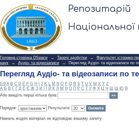
Перегляд Аудіо- та відеозаписи по т
Репозитарій
Національної 
Головна сторінка DSpace
→
Творчі здобутки
→
Факультет історико-те
наук
→
Аудіо- та відеозаписи
→
Перегляд Аудіо- та відеозаписи по т
Перегляд Аудіо- та відеозаписи по т
0-9
A
B
C
D
E
F
G
H
I
J
K
L
M
N
O
P
Q
R
S
T
U
V
W
X
Y
Z
А
Б
В
Г
Ґ
Д
Е
Є
Ж
З
И
І
Ї
Й
К
Л
М
Н
О
П
Р
С
Т
У
Ф
Х
Ц
Ч
Ш
Щ
Ю
Я
Або введіть перші кілька букв:
Порядок:
Результати:
Нажаль жоден матеріал не відповідає вашому запиту.