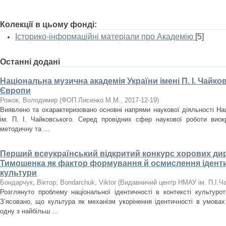
Колекції в цьому фонді:
Історико-інформаційні матеріали про Академію
[5]
Останні додані
Національна музична академія України імені П. І. Чайк
Європи
Рожок, Володимир
(
ФОП Лисенко М.М.
,
2017-12-19
)
Виявлено та охарактеризовано основні напрями наукової діяльності Нац
ім. П. І. Чайковського. Серед провідних сфер наукової роботи виок
методичну та ...
Перший всеукраїнський відкритий конкурс хорових дириг
Тимошенка як фактор формування й осмислення іденти
культури
Бондарчук, Віктор
;
Bondarchuk, Viktor
(
Видавничий центр НМАУ ім. П.І.Ч
Розглянуто проблему національної ідентичності в контексті культурот
З’ясовано, що культура як механізм укорінення ідентичності в умовах 
одну з найбільш ...