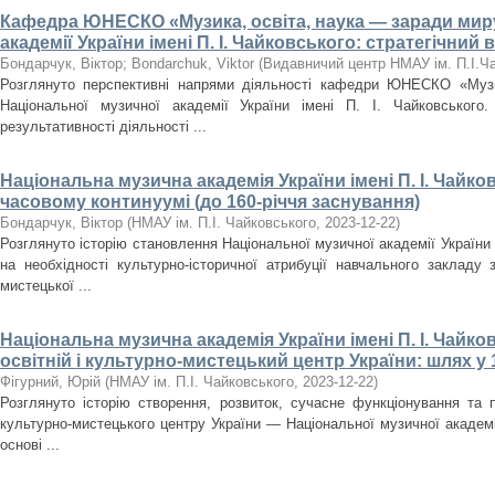
Кафедра ЮНЕСКО «Музика, освіта, наука — заради мир
академії України імені П. І. Чайковського: стратегічний 
Бондарчук, Віктор
;
Bondarchuk, Viktor
(
Видавничий центр НМАУ ім. П.І.Ч
Розглянуто перспективні напрями діяльності кафедри ЮНЕСКО «Музи
Національної музичної академії України імені П. І. Чайковського. 
результативності діяльності ...
Національна музична академія України імені П. І. Чайк
часовому континуумі (до 160-річчя заснування)
Бондарчук, Віктор
(
НМАУ ім. П.І. Чайковського
,
2023-12-22
)
Розглянуто історію становлення Національної музичної академії України 
на необхідності культурно-історичної атрибуції навчального закладу
мистецької ...
Національна музична академія України імені П. І. Чайк
освітній і культурно-мистецький центр України: шлях у 
Фігурний, Юрій
(
НМАУ ім. П.І. Чайковського
,
2023-12-22
)
Розглянуто історію створення, розвиток, сучасне функціонування та п
культурно-мистецького центру України — Національної музичної академії
основі ...