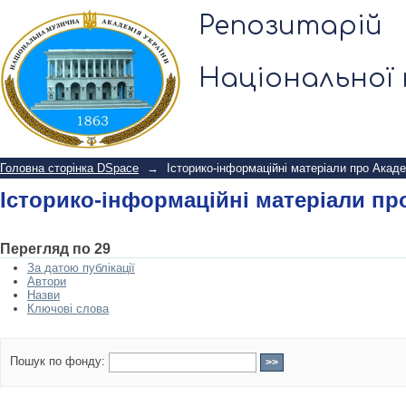
Історико-інформаційні матеріали пр
Репозитарій
Національної 
Головна сторінка DSpace
→
Історико-інформаційні матеріали про Акад
Історико-інформаційні матеріали пр
Перегляд по 29
За датою публікації
Автори
Назви
Ключові слова
Пошук по фонду: