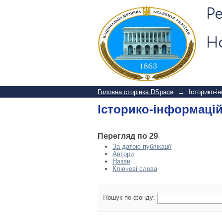
Історико-інформацій
Р
Н
Головна сторінка DSpace
→
Історико-і
Історико-інформацій
Перегляд по 29
За датою публікації
Автори
Назви
Ключові слова
Пошук по фонду: