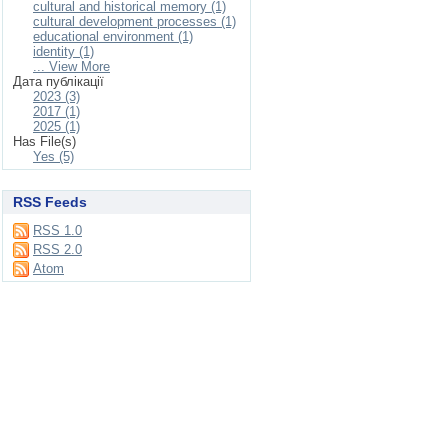
cultural and historical memory (1)
cultural development processes (1)
educational environment (1)
identity (1)
... View More
Дата публікації
2023 (3)
2017 (1)
2025 (1)
Has File(s)
Yes (5)
RSS Feeds
RSS 1.0
RSS 2.0
Atom