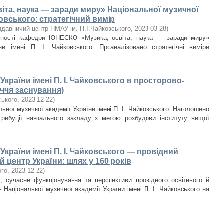
та, наука — заради миру» Національної музичної
йковського: стратегічний вимір
идавничий центр НМАУ ім. П.І.Чайковського
,
2023-03-28
)
льності кафедри ЮНЕСКО «Музика, освіта, наука — заради миру»
ни імені П. І. Чайковського. Проаналізовано стратегічні виміри
країни імені П. І. Чайковського в просторово-
іччя заснування)
ського
,
2023-12-22
)
ьної музичної академії України імені П. І. Чайковського. Наголошено
атрибуції навчального закладу з метою розбудови інституту вищої
України імені П. І. Чайковського — провідний
й центр України: шлях у 160 років
ого
,
2023-12-22
)
к, сучасне функціонування та перспективи провідного освітнього й
Національної музичної академії України імені П. І. Чайковського на