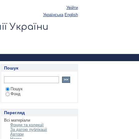
Увійти
українська
English
ії України
Пошук
Пошук
Фонд
Перегляд
Всі матеріали
Фонди та колекції
За датою публікації
Автори
Назви