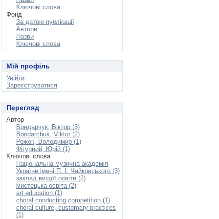
Ключові слова
Фонд
За датою публікації
Автори
Назви
Ключові слова
Мій профіль
Увійти
Зареєструватися
Перегляд
Автор
Бондарчук, Віктор (3)
Bondarchuk, Viktor (2)
Рожок, Володимир (1)
Фігурний, Юрій (1)
Ключові слова
Національна музична академія
України імені П. І. Чайковського (3)
заклад вищої освіти (2)
мистецька освіта (2)
art education (1)
choral conducting competition (1)
choral culture, customary practices
(1)