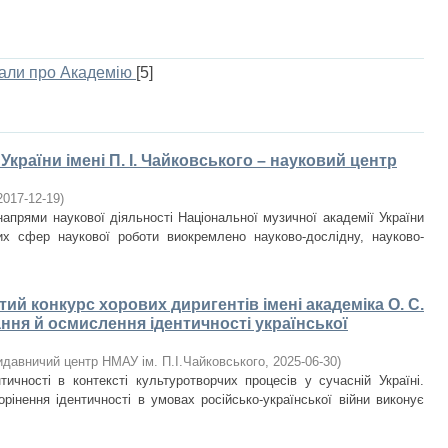
іали про Академію
[5]
країни імені П. І. Чайковського – науковий центр
2017-12-19
)
апрями наукової діяльності Національної музичної академії України
них сфер наукової роботи виокремлено науково-дослідну, науково-
ий конкурс хорових диригентів імені академіка О. С.
ня й осмислення ідентичності української
идавничий центр НМАУ ім. П.І.Чайковського
,
2025-06-30
)
тичності в контексті культуротворчих процесів у сучасній Україні.
рінення ідентичності в умовах російсько-української війни виконує