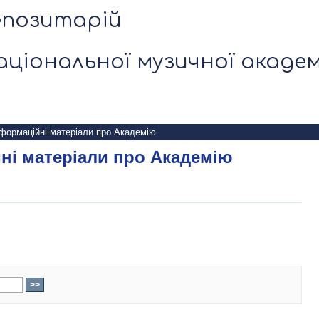
ні матеріали про Академію
епозитарій
аціональної музичної академ
нформаційні матеріали про Академію
ні матеріали про Академію