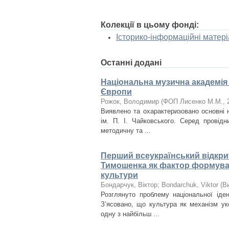
Колекції в цьому фонді:
Історико-інформаційні матер
Останні додані
Національна музична академія У
Європи
Рожок, Володимир
(
ФОП Лисенко М.М.
,
Виявлено та охарактеризовано основні н
ім. П. І. Чайковського. Серед провід
методичну та ...
Перший всеукраїнський відкрит
Тимошенка як фактор формуван
культури
Бондарчук, Віктор
;
Bondarchuk, Viktor
(
В
Розглянуто проблему національної іден
З’ясовано, що культура як механізм уко
одну з найбільш ...