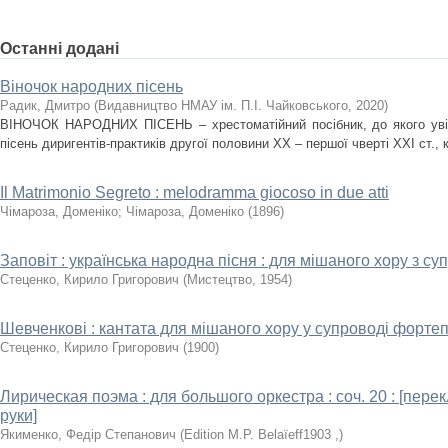
Останні додані
Віночок народних пісень
Радик, Дмитро
(
Видавництво НМАУ ім. П.І. Чайковського
,
2020
)
ВІНОЧОК НАРОДНИХ ПІСЕНЬ – хрестоматійний посібник, до якого уві
пісень диригентів-практиків другої половини ХХ – першої чверті ХХІ ст., к
Il Matrimonio Segreto : melodramma giocoso in due atti
Чімароза, Доменіко
;
Чімароза, Доменіко
(
1896
)
Заповіт : українська народна пісня : для мішаного хору з 
Стеценко, Кирило Григорович
(
Мистецтво
,
1954
)
Шевченкові : кантата для мішаного хору у супроводі форте
Стеценко, Кирило Григорович
(
1900
)
Лирическая поэма : для большого оркестра : соч. 20 : [пер
руки]
Якименко, Федір Степанович
(
1903
,
)