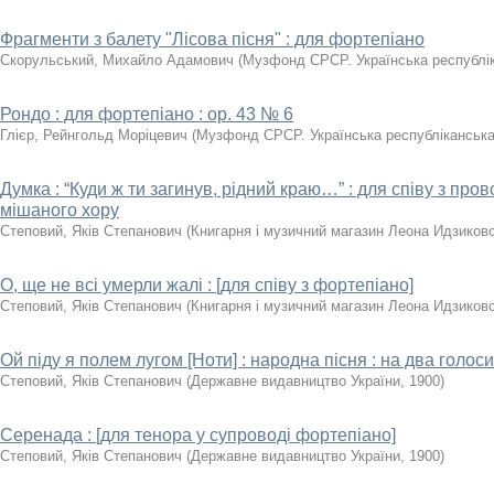
Фрагменти з балету "Лісова пісня" : для фортепіано
Скорульський, Михайло Адамович
(
Музфонд СРСР. Українська республік
Рондо : для фортепіано : ор. 43 № 6
Глієр, Рейнгольд Моріцевич
(
Музфонд СРСР. Українська республіканська
Думка : “Куди ж ти загинув, рідний краю…” : для співу з про
мішаного хору
Степовий, Яків Степанович
(
Книгарня і музичний магазин Леона Идзиков
О, ще не всі умерли жалі : [для співу з фортепіано]
Степовий, Яків Степанович
(
Книгарня і музичний магазин Леона Идзиков
Ой піду я полем лугом [Ноти] : народна пісня : на два голоси
Степовий, Яків Степанович
(
Державне видавництво України
,
1900
)
Серенада : [для тенора у супроводі фортепіано]
Степовий, Яків Степанович
(
Державне видавництво України
,
1900
)