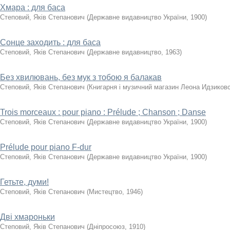
Хмара : для баса
Степовий, Яків Степанович
(
Державне видавництво України
,
1900
)
Сонце заходить : для баса
Степовий, Яків Степанович
(
Державне видавництво
,
1963
)
Без хвилювань, без мук з тобою я балакав
Степовий, Яків Степанович
(
Книгарня і музичний магазин Леона Идзиков
Trois morceaux : pour piano : Prélude ; Chanson ; Danse
Степовий, Яків Степанович
(
Державне видавництво України
,
1900
)
Prélude pour piano F-dur
Степовий, Яків Степанович
(
Державне видавництво України
,
1900
)
Гетьте, думи!
Степовий, Яків Степанович
(
Мистецтво
,
1946
)
Дві хмароньки
Степовий, Яків Степанович
(
Дніпросоюз
,
1910
)