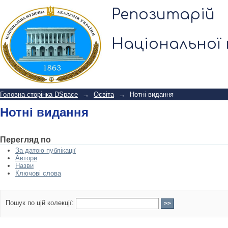
Нотні видання
Репозитарій
Національної 
Головна сторінка DSpace
→
Освіта
→
Нотні видання
Нотні видання
Перегляд по
За датою публікації
Автори
Назви
Ключові слова
Пошук по цій колекції: