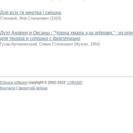
Для всіх ти мертва і смішна
Степовий, Яків Степанович
(
1910
)
Дуэт Андрея и Оксаны : "Чорна хмара з-за діброви." : из оп
для тенора и сопрано с фортепиано
Гулак-Артемовський, Семен Степанович
(
Музгиз
,
1954
)
DSpace software
copyright © 2002-2022
LYRASIS
Контакти
|
Зворотній зв'язок