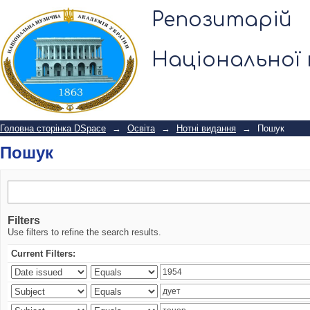
Пошук
Репозитарій
Національної 
Головна сторінка DSpace
→
Освіта
→
Нотні видання
→
Пошук
Пошук
Filters
Use filters to refine the search results.
Current Filters: