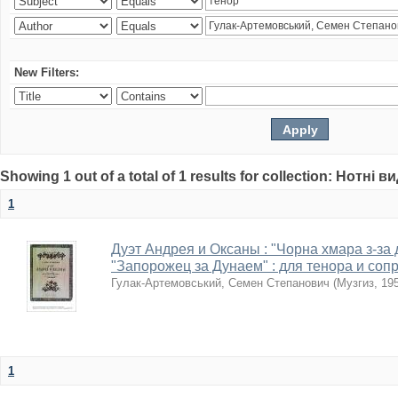
New Filters:
Showing 1 out of a total of 1 results for collection: Нотні 
1
Дуэт Андрея и Оксаны : "Чорна хмара з-за д
"Запорожец за Дунаем" : для тенора и соп
Гулак-Артемовський, Семен Степанович
(
Музгиз
,
19
1