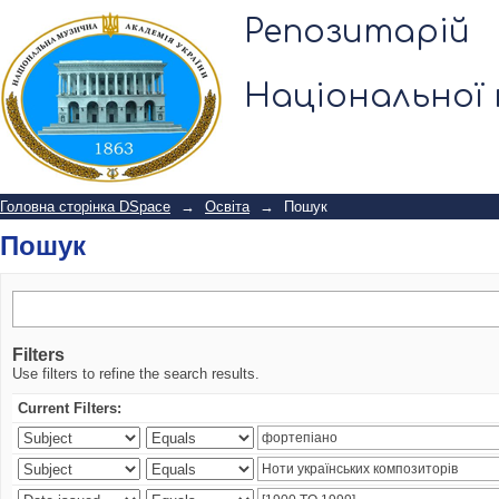
Пошук
Репозитарій
Національної 
Головна сторінка DSpace
→
Освіта
→
Пошук
Пошук
Filters
Use filters to refine the search results.
Current Filters: