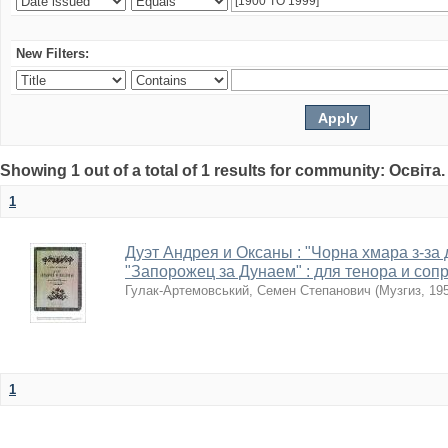
New Filters:
Showing 1 out of a total of 1 results for community: Освіта
1
Дуэт Андрея и Оксаны : "Чорна хмара з-за д
"Запорожец за Дунаем" : для тенора и соп
Гулак-Артемовський, Семен Степанович
(
Музгиз
,
19
1