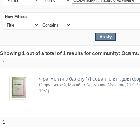
New Filters:
Showing 1 out of a total of 1 results for community: Освіта
1
Фрагменти з балету "Лісова пісня" : для ф
Скорульський, Михайло Адамович
(
Музфонд СРСР. У
1951
)
1