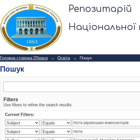
Пошук
Репозитарій
Національної 
Головна сторінка DSpace
→
Освіта
→
Пошук
Пошук
Filters
Use filters to refine the search results.
Current Filters: